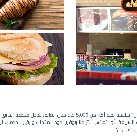
مقهى "أمازون" مفهومٌ جديدٌ في عالم المقاهي، إذ إنّ "أمازون" سلسلة تض
لسريعة الّتي تعكس التزامنا بتوفير أجود المنتجات وأرقى الخدمات لزبا
"أمازون".