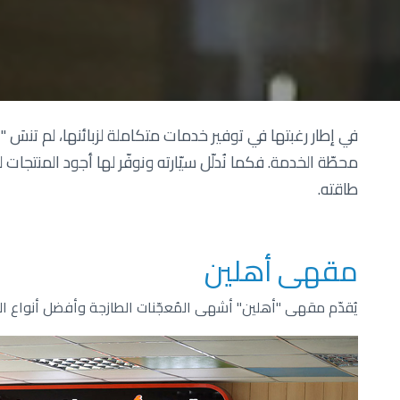
في إطار رغبتها في توفير خدمات متكاملة لزبائنها، لم تنسَ "
محطّة الخدمة. فكما نُدلّل سيّارته ونوفّر لها أجود المنتجات
طاقته.
مقهى أهلين
يُقدّم مقهى "أهلين" أشهى المُعجّنات الطازجة وأفضل أنواع القهو