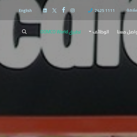
سلامة
English
2425 1111
اصل معنا
الوظائف
تطبيق OOMCO World