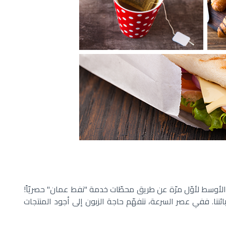
مّ أكثر من 5,000 فرع حول العالم، لتدخل منطقة الشرق الأوسط لأوّل مرّة عن طريق محطّات خدمة "نفط عمان" حصريّاً!
ئننا. ففي عصر السرعة، نتفهّم حاجة الزبون إلى أجود المنتجات