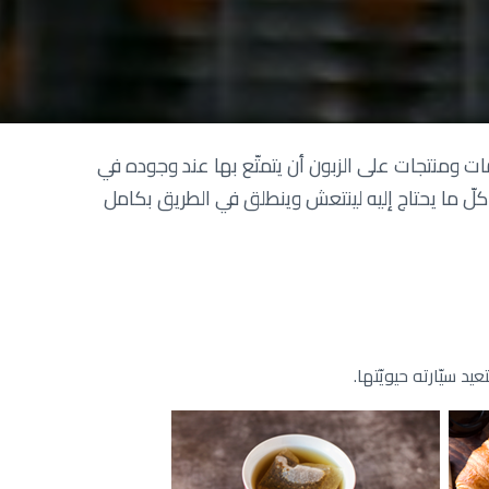
دمات ومنتجات على الزبون أن يتمتّع بها عند وجوده في
له كلّ ما يحتاج إليه لينتعش وينطلق في الطريق بكامل
 سيّارته حيويّتها.