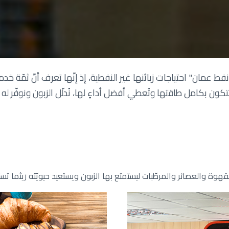
نفط عمان" احتياجات زبائنها غير النفطية، إذ إنّها تعرف أنّ ثمّة خ
 لتكون بكامل طاقتها وتُعطي أفضل أداءٍ لها، نُدلّل الزبون ونوفّر 
ة والعصائر والمرطّبات ليستمتع بها الزبون ويستعيد حيويّته ريثما تستعيد