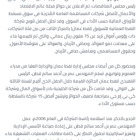
رئيس مجلس المناقصات، تم الاعلان عن جوائز مجلة عالم الاقتصاد
والأعمال لأفضل شركات المساهمة العامة المُدرجة في سوق مسقط
للأوراق المالية حسب الأداء في السوق. وقد تخلل الحفل تتويج شركة
النفط العمانية للتسويق (نفط عمان) بالمركز الثالث من بين فئة الشركات
ذات رؤوس أموال تزيد عن 75 مليون ريال عماني، والتي تم تقييمها بناء
على معدلات نمو العوائد، وصافي الأرباح، والعوائد على متوسّط الأصول،
وحقوق المساهمين، وهامش صافي الأرباح.
وبحضور كل من أعضاء مجلس إدارة نفط عمان والإدارة العليا من مدراء
العموم ونوابهم، تسلم المهندس عمر بن أحمد سالم قطن، الرئيس
التنفيذي لنفط عمان الجائزة القيمة خلال الحفل الذي أقيم للسنة الثالثة
على التوالي. وقد قامت كلّ من شركة الخليجية بادر لأسواق المال وشركة
كي بي إم جي بمراجعة تصنيف الجوائز وترشيح أفضل 15 شركة بالسلطنة
حسب مستوى الأداء.
الجدير بالذكر، منذ استلامه رئاسة الشركة في العام 2006م، عمل
المهندس عمر بن أحمد سالم قطن على إعادة صياغة الأسس الإدارية
وتعزيز استراتيجية تحقيق التميّز على كافة نطاقات العمليات التشغيلية بناء