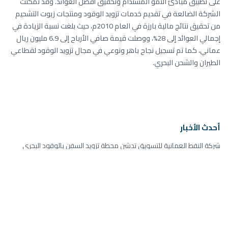
على تطبيق مبادئ النمو المستدام وتحقيق أفضل العوائد. وقد تمكّنت
الشركة الضالعة في تقديم خدمات تزويد الوقود ومنتجات زيوت التشحيم
من تحقيق نتائج مالية بارزة في العام 2010م، حيث بلغت نسبة الزيادة في
إجمالي العوائد إلى 28%، ووصلت قيمة صافي الأرباح إلى 6.9 مليون ريال
عماني، كما تم تسجيل نجاح باهر ونوعي في مجال تزويد الوقود لقطاعي
الطيران والشحن البحري.
أحدث الأخبار
شركة النفط العمانية للتسويق تدشن محطة تزويد السفن بالوقود البحري
’أيفو‘ التابعة لشركة النفط العُمانية للتسويق تفوز بالجائزة الذهبية خلال أسبوع
عُمان للاستدامة
شركة النفط العُمانية للتسويق تحتفل بذكرى التأسيس الـ 20 وتربعها على
صدارة قطاع الوقود بالتجزئة