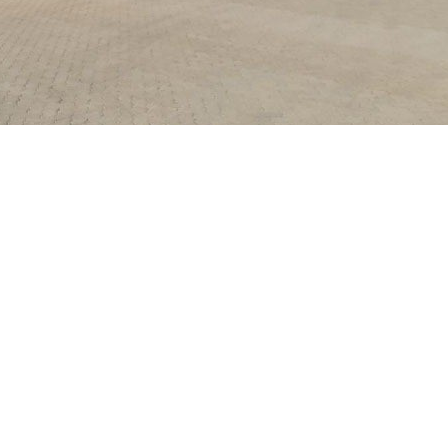
احتفلت شركة النفط العُمانية للتسو
 الصناعية في صحار، ومنطقة الدهاريز في صلالة. ومنذ انطلاق أعم
كة لمحطات خدماتها أحد العوامل الرئيسية في نجاح عملياتها. وجاء
ة عملائها بمنتجات مناسبة وعالية الجودة وخدمات على أفضل مستوى
تاح 5 محطات جديدة خلال العام الجاري في كل من الرسيل على طريق 
وسط السعادة بصلالة، إضافة إلى محطة خدمة في حي السرح بال