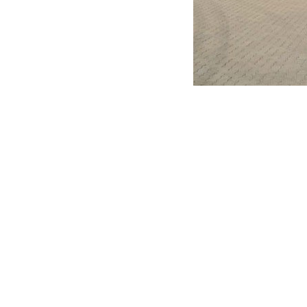
يق بيوم النهضة الـ 48 المباركة عبر افتتاح ثلاث محطات خدمة جديدة على طريق سمائل السريع،
الها بالسلطنة، طالما تشكل المواقع الحيوية التي
 افتتاح هذه المحطات الجديدة في إطار التزام الشركة
 من التميّز.
وقد شهد عام 2018م وصول عدد محطات الخدمة لدى شركة النفط العُمانية للتسويق إلى أكثر من 200 محطة. فقد قامت الشركة
مسقط السريع، والخميلة المزدوجة في بهلاء، وطريق منح في
رستاق.